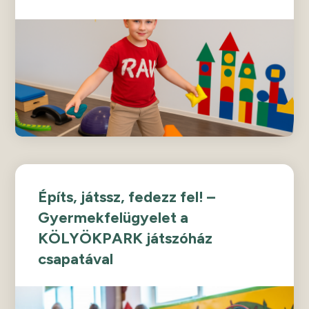
Építs, játssz, fedezz fel! –
Gyermekfelügyelet a
KÖLYÖKPARK játszóház
csapatával