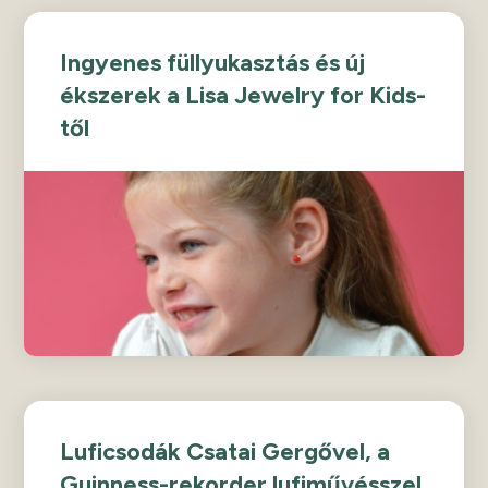
Ingyenes füllyukasztás és új
ékszerek a Lisa Jewelry for Kids-
től
Luficsodák Csatai Gergővel, a
Guinness-rekorder lufiművésszel