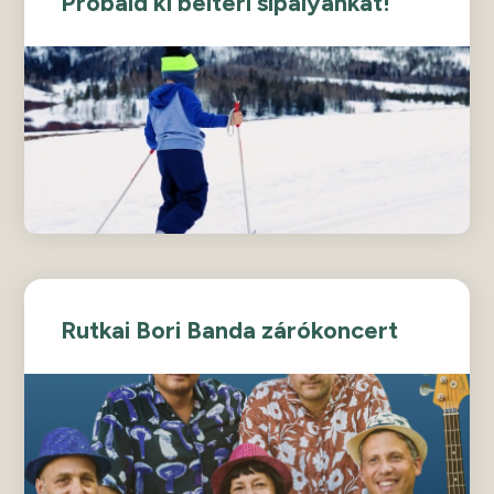
Próbáld ki beltéri sípályánkat!
Rutkai Bori Banda zárókoncert