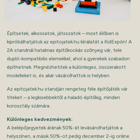
Építsetek, alkossatok, játsszatok – most élőben is
kipróbálhatjátok az epitojatek.hu kínálatát a KidExpón! A
2A standnál hatalmas építőkockás szőnyeg vár, tele
dupló-kompatibilis elemekkel, ahol a gyerekek szabadon
építhetnek. Megnézhetitek a különleges, összerakott
modelleket is, és akár vásárolhattok is helyben.
Az epitojatek.hu standján rengeteg féle építőjáték vár
titeket – a legkisebbektől a haladó építőkig, minden
korosztály számára.
Különleges kedvezmények:
A belépőjegyetek árának 50%-át levásárolhatjátok a
helyszínen, a másik 50%-ot pedig december 2-ig online