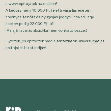
a www.epitojatek.hu oldalon!
A kedvezmény 10 000 Ft feletti vásárlás esetén
érvényes felnőtt és nyugdíjas jeggyel, családi jegy
esetén pedig 22 000 Ft-tól.
(Az ajánlat más akciókkal nem vonható össze.)
Gyertek, és építsétek meg a fantáziátok univerzumát az
epitojatek.hu standján!