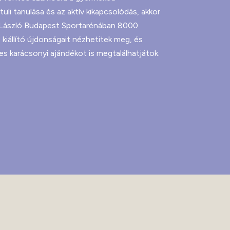
üli tanulása és az aktív kikapcsolódás, akkor
 László Budapest Sportarénában 8000
iállító újdonságait nézhetitek meg, és
tes karácsonyi ajándékot is megtalálhatjátok.