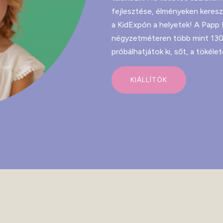
fejlesztése, élményeken kereszt
a KidExpón a helyetek! A Papp
négyzetméteren több mint 130 k
próbálhatjátok ki, sőt, a tökéle
KIÁLLÍTÓK