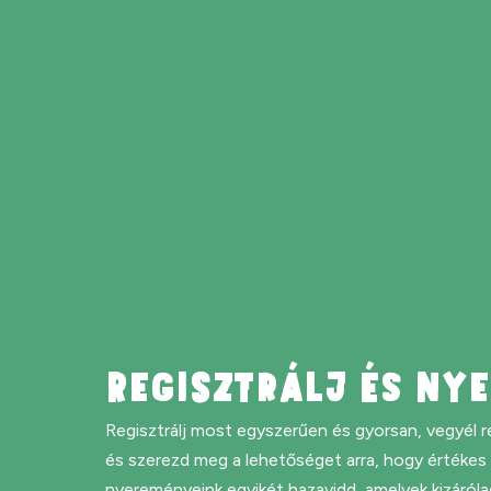
REGISZTRÁLJ ÉS NYE
Regisztrálj most egyszerűen és gyorsan, vegyél r
és szerezd meg a lehetőséget arra, hogy értékes
nyereményeink egyikét hazavidd, amelyek kizáróla