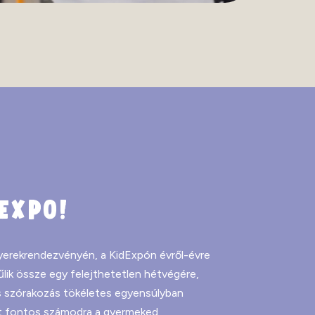
EXPO!
gyerekrendezvényén, a KidExpón évről-évre
lik össze egy felejthetetlen hétvégére,
és szórakozás tökéletes egyensúlyban
ént fontos számodra a gyermeked