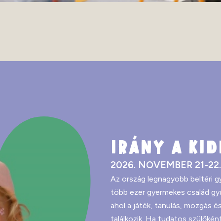
IRÁNY A KID
2026. NOVEMBER 21-22.
Az ország legnagyobb beltéri 
több ezer gyermekes család gyű
ahol a játék, tanulás, mozgás 
találkozik. Ha tudatos szülők