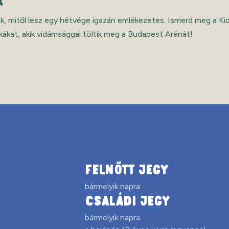
 napra átalakul a Budapest Aréna egy varázslatos játszótérré, a
t remekül szórakoznak. Tudj meg többet a KidExpóról!
FELNŐTT JEGY
bármelyik napra
CSALÁDI JEGY
bármelyik napra