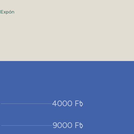
hol kicsik és
>
4000 Ft
>
9000 Ft