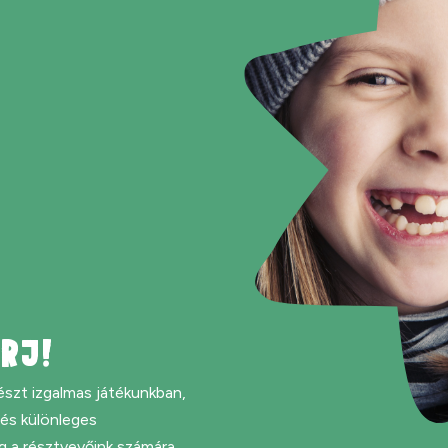
RJ!
észt izgalmas játékunkban,
 és különleges
g a résztvevőink számára