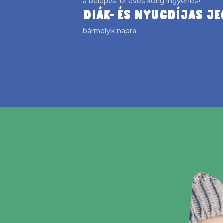
a belépés 12 éves korig ingyenes!
DIÁK- ÉS NYUGDÍJAS JE
bármelyik napra