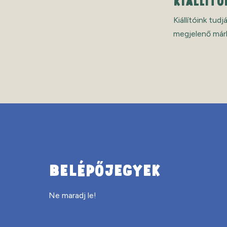
RÓLUNK
Minden évben 2
nagyok egyarán
BELÉPŐJEGYEK
Ne maradj le!