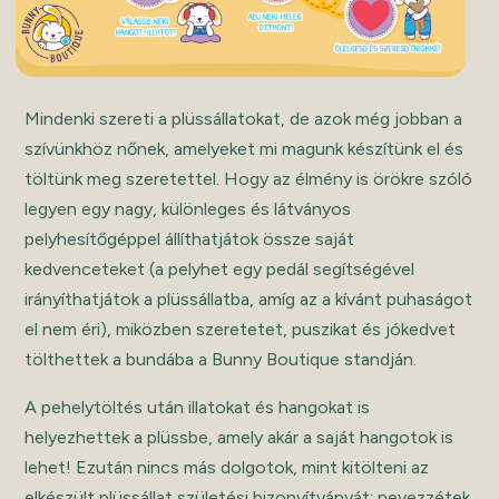
Mindenki szereti a plüssállatokat, de azok még jobban a
szívünkhöz nőnek, amelyeket mi magunk készítünk el és
töltünk meg szeretettel. Hogy az élmény is örökre szóló
legyen egy nagy, különleges és látványos
pelyhesítőgéppel állíthatjátok össze saját
kedvenceteket (a pelyhet egy pedál segítségével
irányíthatjátok a plüssállatba, amíg az a kívánt puhaságot
el nem éri), miközben szeretetet, puszikat és jókedvet
tölthettek a bundába a Bunny Boutique standján.
A pehelytöltés után illatokat és hangokat is
helyezhettek a plüssbe, amely akár a saját hangotok is
lehet! Ezután nincs más dolgotok, mint kitölteni az
elkészült plüssállat születési bizonyítványát: nevezzétek