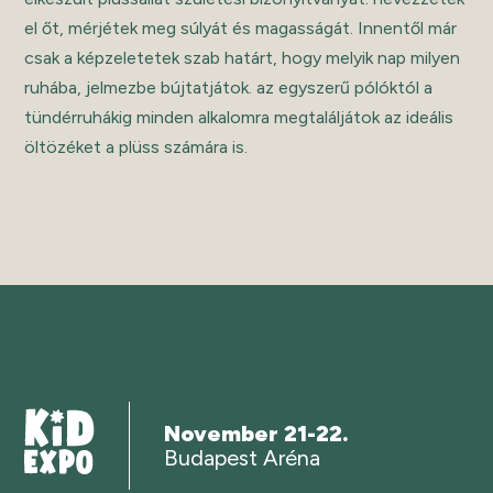
el őt, mérjétek meg súlyát és magasságát. Innentől már
csak a képzeletetek szab határt, hogy melyik nap milyen
ruhába, jelmezbe bújtatjátok. az egyszerű pólóktól a
tündérruhákig minden alkalomra megtaláljátok az ideális
öltözéket a plüss számára is.
November 21-22.
Budapest Aréna