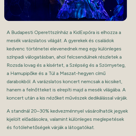
A Budapesti Operettszínház a KidExpóra is elhozza a
mesék varázslatos világát. A gyerekek és családok
kedvenc történetei elevenednek meg egy különleges
színpadi válogatásban, ahol felcsendülnek részletek a
Rozsda lovag és a kísértet, a Szépség és a Szörnyeteg,
a Hamupipőke és a Túl a Maszat-hegyen című
darabokból. A varázslatos koncert nemcsak a kicsiket,
hanem a felnőtteket is elrepíti majd a mesék világába. A
koncert után a kis nézőket művészek dedikálással várják.
A standnál 20–30% kedvezménnyel vásárolhatók jegyek
kijelölt előadásokra, valamint különleges meglepetések
és fotólehetőségek várják a látogatókat.