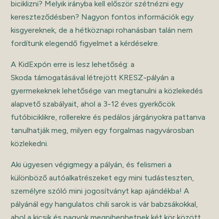
biciklizni? Melyik irányba kell először szétnézni egy
kereszteződésben? Nagyon fontos információk egy
kisgyereknek, de a hétköznapi rohanásban talán nem
fordítunk elegendő figyelmet a kérdésekre.
A KidExpón erre is lesz lehetőség: a
Skoda támogatásával létrejött KRESZ-pályán a
gyermekeknek lehetősége van megtanulni a közlekedés
alapvető szabályait, ahol a 3-12 éves gyerkőcök
futóbiciklikre, rollerekre és pedálos járgányokra pattanva
tanulhatják meg, milyen egy forgalmas nagyvárosban
közlekedni.
Aki ügyesen végigmegy a pályán, és felismeri a
különböző autóalkatrészeket egy mini tudásteszten,
személyre szóló mini jogosítványt kap ajándékba! A
pályánál egy hangulatos chili sarok is vár babzsákokkal,
ahol a kicsik és nagyok megpihenhetnek két kör között.