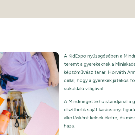
A KidExpo nyüzsgésében a Mind
teremt a gyerekeknek a Miniakad
képzőművész tanár, Horváth Anna
céllal, hogy a gyerekek játékos 
sokoldalú világával.
A Mindmegette.hu standjánál a gy
díszíthetik saját karácsonyi figur
alkotásként kelnek életre, és mi
haza.