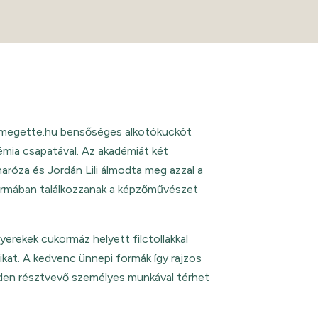
megette.hu bensőséges alkotókuckót
émia csapatával. Az akadémiát két
róza és Jordán Lili álmodta meg azzal a
formában találkozzanak a képzőművészet
erekek cukormáz helyett filctollakkal
áikat. A kedvenc ünnepi formák így rajzos
nden résztvevő személyes munkával térhet