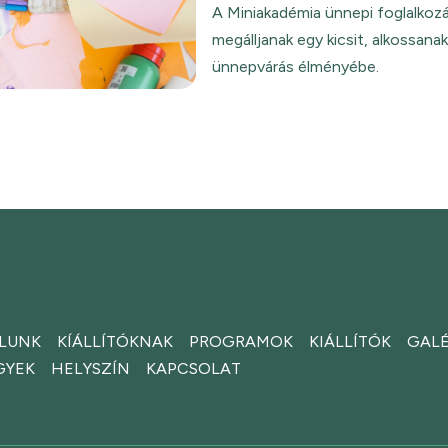
A Miniakadémia ünnepi foglalkozá
megálljanak egy kicsit, alkossana
ünnepvárás élményébe.
LUNK
KÍÁLLÍTÓKNAK
PROGRAMOK
KIÁLLÍTÓK
GALÉ
GYEK
HELYSZÍN
KAPCSOLAT