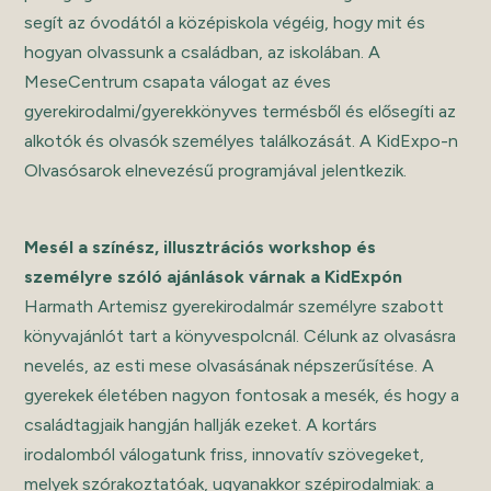
segít az óvodától a középiskola végéig, hogy mit és
hogyan olvassunk a családban, az iskolában. A
MeseCentrum csapata válogat az éves
gyerekirodalmi/gyerekkönyves termésből és elősegíti az
alkotók és olvasók személyes találkozását. A KidExpo-n
Olvasósarok elnevezésű programjával jelentkezik.
Mesél a színész, illusztrációs workshop és
személyre szóló ajánlások várnak a KidExpón
Harmath Artemisz gyerekirodalmár személyre szabott
könyvajánlót tart a könyvespolcnál. Célunk az olvasásra
nevelés, az esti mese olvasásának népszerűsítése. A
gyerekek életében nagyon fontosak a mesék, és hogy a
családtagjaik hangján hallják ezeket. A kortárs
irodalomból válogatunk friss, innovatív szövegeket,
melyek szórakoztatóak, ugyanakkor szépirodalmiak: a