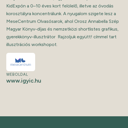
KidExpón a 0–10 éves kort felölelő, illetve az óvodás
korosztályra koncentrálunk. A nyugalom szigete lesz a
MeseCentrum Olvasósarok, ahol Orosz Annabella Szép
Magyar Könyv-díjas és nemzetközi shortlistes grafikus,
gyerekkönyv-illusztrátor Rajzoljuk együtt! címmel tart
illusztrációs workshopot.
WEBOLDAL
www.igyic.hu