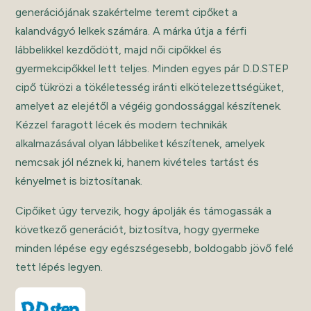
generációjának szakértelme teremt cipőket a
kalandvágyó lelkek számára. A márka útja a férfi
lábbelikkel kezdődött, majd női cipőkkel és
gyermekcipőkkel lett teljes. Minden egyes pár D.D.STEP
cipő tükrözi a tökéletesség iránti elkötelezettségüket,
amelyet az elejétől a végéig gondossággal készítenek.
Kézzel faragott lécek és modern technikák
alkalmazásával olyan lábbeliket készítenek, amelyek
nemcsak jól néznek ki, hanem kivételes tartást és
kényelmet is biztosítanak.
Cipőiket úgy tervezik, hogy ápolják és támogassák a
következő generációt, biztosítva, hogy gyermeke
minden lépése egy egészségesebb, boldogabb jövő felé
tett lépés legyen.