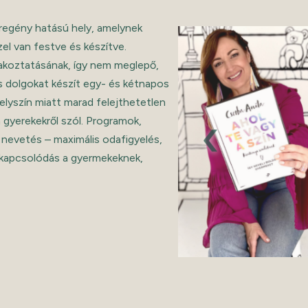
pregény hatású hely, amelynek
l van festve és készítve.
takoztatásának, így nem meglepő,
s dolgokat készít egy- és kétnapos
elyszín miatt marad felejthetetlen
‹
a gyerekekről szól. Programok,
n nevetés – maximális odafigyelés,
ikapcsolódás a gyermekeknek,