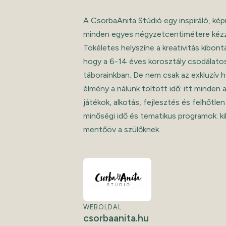
A CsorbaAnita Stúdió egy inspiráló, ké
minden egyes négyzetcentimétere kézze
Tökéletes helyszíne a kreativitás kibon
hogy a 6-14 éves korosztály csodálato
táborainkban. De nem csak az exkluzív h
élmény a nálunk töltött idő: itt minden 
játékok, alkotás, fejlesztés és felhőtle
minőségi idő és tematikus programok: k
mentőöv a szülőknek.
WEBOLDAL
csorbaanita.hu