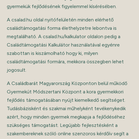
gyermekük fejlődésének figyelemmel kísérésében.
A csalad.hu oldal nyitófelületén minden elérhető
családtámogatási forma élethelyzetre lebontva is
megtalálható. A csalad.hu/kalkulator oldalon pedig a
Családtámogatási Kalkulátor használatával egyénre
szabottan is kiszámolható hogy ki, milyen
családtámogatási formára, mekkora összegben lehet
jogosult.
A Családbarát Magyarország Központon belül működő
Gyermekút Módszertani Központ a kora gyermekkori
fejlődés támogatásában nyújt kiemelkedő segítséget.
Tudásbázisként és szakmai műhelyként tevékenykedik
azért, hogy minden gyermek megkapja a fejlődéséhez
szükséges támogatást. Legújabb fejlesztésként a
szakembereknek szóló online szenzoros kérdőív segít a