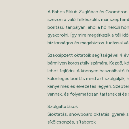
A Babos Síklub Zuglóban és Csömörön v
szezonra való felkészülés már szeptemb
borítású tanpályán, ahol a hó nélküli h
gyakorolni. Így mire megérkezik a téli id
biztonságos és magabiztos tudással vág
Szakképzett oktatóik segítségével 4 éves
bármilyen korosztály számára. Kezdő, k
lehet fejlődni. A könnyen használható fe
különleges borítás mind azt szolgálják,
kényelmes és élvezetes legyen. Szeptemb
vannak, és folyamatosan tartanak sí és
Szolgáltatások:
Síoktatás, snowboard oktatás, gyerek sí
síkölcsönzés, sítáborok.