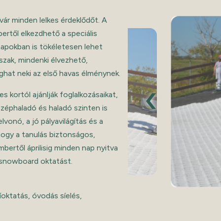
ár minden lelkes érdeklődőt. A
ertől elkezdhető a speciális
ónapokban is tökéletesen lehet
őszak, mindenki élvezhető,
hat neki az első havas élménynek.
‹
 kortól ajánlják foglalkozásaikat,
özéphaladó és haladó szinten is
lvonó, a jó pályavilágítás és a
 hogy a tanulás biztonságos,
ertől áprilisig minden nap nyitva
 snowboard oktatást.
oktatás, óvodás síelés,