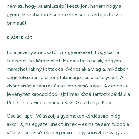
nem az, hogy valami „szép” készüljön, hanem hogy a
gyermek szabadon kísérletezhessen és kifejezhesse
önmagát.
KÍVÁNCSISÁG
Ez a jelvény arra ösztönzi a gyerekeket, hogy bátran
tegyenek fel kérdéseket. Megmutatja nekik, hogyan
maradhatnak nyitottak és kíváncsiak a világra, miközben
segít leküzdeni a bizonytalanságot és a kételyeket. A
kíváncsiság a tanulás és az innováció alapja. Az ehhez a
jelvényhez kapcsolódó rajzfilmek közé tartozik például a
Pettson és Findus vagy a Kicsi Gesztenye Klub.
Családi tipp: Válaszolj a gyermeked kérdéseire, még
akkor is, ha egyszerűnek tűnnek – és ha te sem tudod a
választ, keressétek meg együtt egy könyvben vagy az