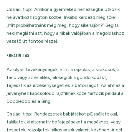
Családi tipp: Amikor a gyermeked nehézségbe ütközik,
ne avatkozz rögtön közbe. Inkább kérdezd meg tőle:
„Mit próbálhatnánk még meg, hogy sikerüljön?” Segíts
neki meglátni azt, hogy a hibák valójában a megoldáshoz
vezető út fontos részei.
KREATIVITÁS
Az olyan tevékenységek, mint a rajzolás, a kirakósok, a
tánc vagy az éneklés, elősegítik a gondolkodást,
fejlesztik az érzékenységet és a bátorságot. Az ehhez a
jelvényhez kapcsolódó rajzfilmek közé tartozik például a
Doodleboo és a Bing.
Családi tipp: Rendezzetek bábjátékot plüssállatokkal,
találjatok ki alternatív befejezéseket a mesékhez, vagy
fessetek, rajzoljatok, alkossatok valamit közösen. A cél