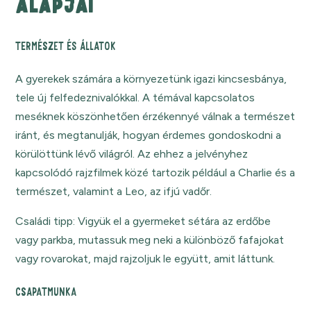
ALAPJAI
TERMÉSZET ÉS ÁLLATOK
A gyerekek számára a környezetünk igazi kincsesbánya,
tele új felfedeznivalókkal. A témával kapcsolatos
meséknek köszönhetően érzékennyé válnak a természet
iránt, és megtanulják, hogyan érdemes gondoskodni a
körülöttünk lévő világról. Az ehhez a jelvényhez
kapcsolódó rajzfilmek közé tartozik például a Charlie és a
természet, valamint a Leo, az ifjú vadőr.
Családi tipp: Vigyük el a gyermeket sétára az erdőbe
vagy parkba, mutassuk meg neki a különböző fafajokat
vagy rovarokat, majd rajzoljuk le együtt, amit láttunk.
CSAPATMUNKA