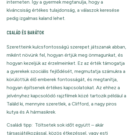
interneten. Így a gyermek megtanulja, hogy a
kíváncsiság értékes tulajdonság, a válaszok keresése
pedig izgalmas kaland lehet.
CSALÁD ÉS BARÁTOK
Szeretteink kulcsfontosságú szerepet játszanak abban,
miként növünk fel, hogyan értjük meg önmagunkat, és
hogyan kezeljük az érzelmeinket. Ez az érték támogatja
a gyerekek szociális fejlődését, megmutatja számukra a
körülöttük élő emberek fontosságát, és megtanítja,
hogyan építsenek értékes kapcsolatokat. Az ehhez a
jelvényhez kapcsolódó rajzfilmek közé tartozik például a
Találd ki, mennyire szeretlek, a Clifford, a nagy piros
kutya és A hármasikrek.
Családi tipp: Töltsetek sok időt együtt – akár
társasjátékozással, közös étkezéssel, vagy esti