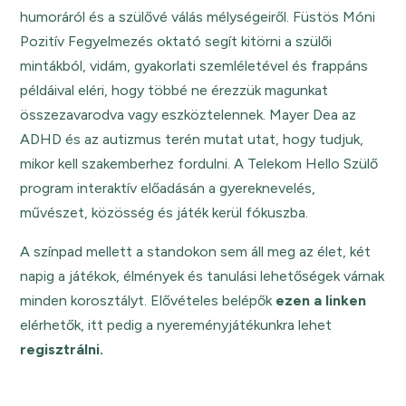
humoráról és a szülővé válás mélységeiről. Füstös Móni
Pozitív Fegyelmezés oktató segít kitörni a szülői
mintákból, vidám, gyakorlati szemléletével és frappáns
példáival eléri, hogy többé ne érezzük magunkat
összezavarodva vagy eszköztelennek. Mayer Dea az
ADHD és az autizmus terén mutat utat, hogy tudjuk,
mikor kell szakemberhez fordulni. A Telekom Hello Szülő
program interaktív előadásán a gyereknevelés,
művészet, közösség és játék kerül fókuszba.
A színpad mellett a standokon sem áll meg az élet, két
napig a játékok, élmények és tanulási lehetőségek várnak
minden korosztályt. Elővételes belépők
ezen a linken
elérhetők, itt pedig a nyereményjátékunkra lehet
regisztrálni.