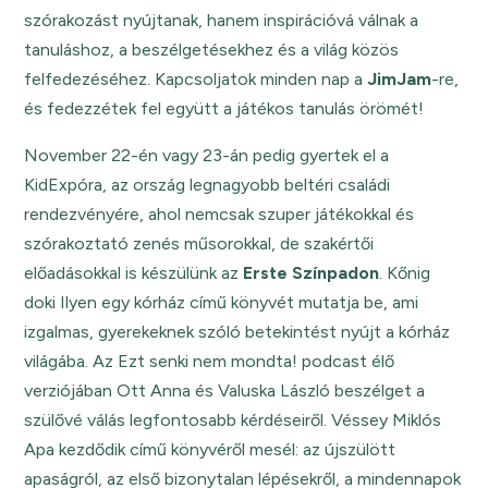
szórakozást nyújtanak, hanem inspirációvá válnak a
tanuláshoz, a beszélgetésekhez és a világ közös
felfedezéséhez. Kapcsoljatok minden nap a
JimJam
-re,
és fedezzétek fel együtt a játékos tanulás örömét!
November 22-én vagy 23-án pedig gyertek el a
KidExpóra, az ország legnagyobb beltéri családi
rendezvényére, ahol nemcsak szuper játékokkal és
szórakoztató zenés műsorokkal, de szakértői
előadásokkal is készülünk az
Erste Színpadon
. Kőnig
doki Ilyen egy kórház című könyvét mutatja be, ami
izgalmas, gyerekeknek szóló betekintést nyújt a kórház
világába. Az Ezt senki nem mondta! podcast élő
verziójában Ott Anna és Valuska László beszélget a
szülővé válás legfontosabb kérdéseiről. Véssey Miklós
Apa kezdődik című könyvéről mesél: az újszülött
apaságról, az első bizonytalan lépésekről, a mindennapok