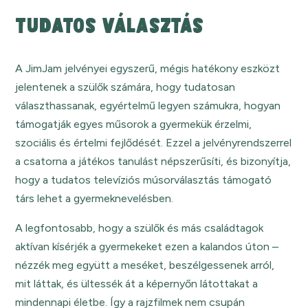
TUDATOS VÁLASZTÁS
A JimJam jelvényei egyszerű, mégis hatékony eszközt
jelentenek a szülők számára, hogy tudatosan
választhassanak, egyértelmű legyen számukra, hogyan
támogatják egyes műsorok a gyermekük érzelmi,
szociális és értelmi fejlődését. Ezzel a jelvényrendszerrel
a csatorna a játékos tanulást népszerűsíti, és bizonyítja,
hogy a tudatos televíziós músorválasztás támogató
társ lehet a gyermeknevelésben.
A legfontosabb, hogy a szülők és más családtagok
aktívan kísérjék a gyermekeket ezen a kalandos úton –
nézzék meg együtt a meséket, beszélgessenek arról,
mit láttak, és ültessék át a képernyőn látottakat a
mindennapi életbe. Így a rajzfilmek nem csupán