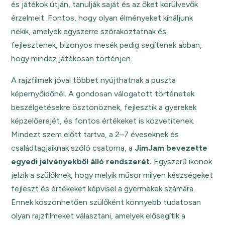
és játékok útján, tanulják saját és az őket körülvevők
érzelmeit. Fontos, hogy olyan élményeket kínáljunk
nekik, amelyek egyszerre szórakoztatnak és
fejlesztenek, bizonyos mesék pedig segítenek abban,
hogy mindez játékosan történjen.
A rajzfilmek jóval többet nyújthatnak a puszta
képernyőidőnél. A gondosan válogatott történetek
beszélgetésekre ösztönöznek, fejlesztik a gyerekek
képzelőerejét, és fontos értékeket is közvetítenek.
Mindezt szem előtt tartva, a 2–7 éveseknek és
családtagjaiknak szóló csatorna, a
JimJam bevezette
egyedi jelvényekből álló rendszerét.
Egyszerű ikonok
jelzik a szülőknek, hogy melyik műsor milyen készségeket
fejleszt és értékeket képvisel a gyermekek számára.
Ennek köszönhetően szülőként könnyebb tudatosan
olyan rajzfilmeket választani, amelyek elősegítik a