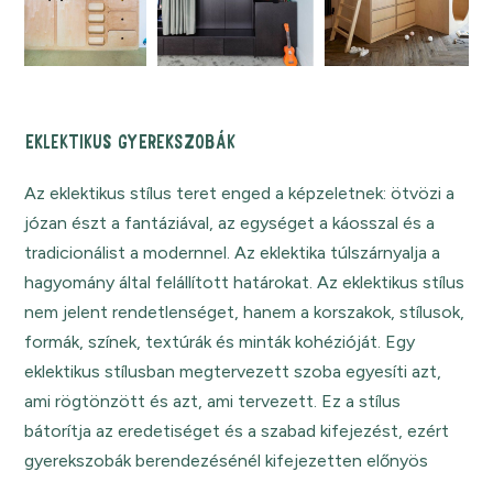
EKLEKTIKUS GYEREKSZOBÁK
Az eklektikus stílus teret enged a képzeletnek: ötvözi a
józan észt a fantáziával, az egységet a káosszal és a
tradicionálist a modernnel. Az eklektika túlszárnyalja a
hagyomány által felállított határokat. Az eklektikus stílus
nem jelent rendetlenséget, hanem a korszakok, stílusok,
formák, színek, textúrák és minták kohézióját. Egy
eklektikus stílusban megtervezett szoba egyesíti azt,
ami rögtönzött és azt, ami tervezett. Ez a stílus
bátorítja az eredetiséget és a szabad kifejezést, ezért
gyerekszobák berendezésénél kifejezetten előnyös