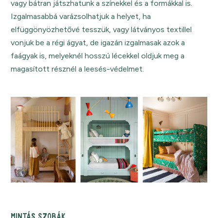
vagy bátran játszhatunk a színekkel és a formákkal is.
Izgalmasabbá varázsolhatjuk a helyet, ha
elfüggönyözhetővé tesszük, vagy látványos textillel
vonjuk be a régi ágyat, de igazán izgalmasak azok a
faágyak is, melyeknél hosszú lécekkel oldjuk meg a
magasított résznél a leesés-védelmet.
MINTÁS SZOBÁK