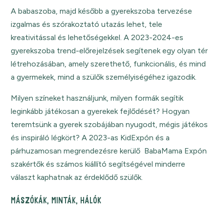
A babaszoba, majd később a gyerekszoba tervezése
izgalmas és szórakoztató utazás lehet, tele
kreativitással és lehetőségekkel. A 2023-2024-es
gyerekszoba trend-előrejelzések segítenek egy olyan tér
létrehozásában, amely szerethető, funkcionális, és mind
a gyermekek, mind a szülők személyiségéhez igazodik.
Milyen színeket használjunk, milyen formák segítik
leginkább játékosan a gyerekek fejlődését? Hogyan
teremtsünk a gyerek szobájában nyugodt, mégis játékos
és inspiráló légkört? A 2023-as KidExpón és a
párhuzamosan megrendezésre kerülő BabaMama Expón
szakértők és számos kiállító segítségével minderre
választ kaphatnak az érdeklődő szülők.
MÁSZÓKÁK, MINTÁK, HÁLÓK