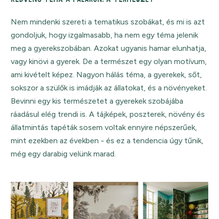
Nem mindenki szereti a tematikus szobákat, és mi is azt
gondoljuk, hogy izgalmasabb, ha nem egy téma jelenik
meg a gyerekszobában. Azokat ugyanis hamar elunhatja,
vagy kinövi a gyerek. De a természet egy olyan motívum,
ami kivételt képez. Nagyon hálás téma, a gyerekek, sőt,
sokszor a szülők is imádják az állatokat, és a növényeket.
Bevinni egy kis természetet a gyerekek szobájába
ráadásul elég trendi is. A tájképek, poszterek, növény és
állatmintás tapéták sosem voltak ennyire népszerűek,
mint ezekben az években - és ez a tendencia úgy tűnik,
még egy darabig velünk marad.