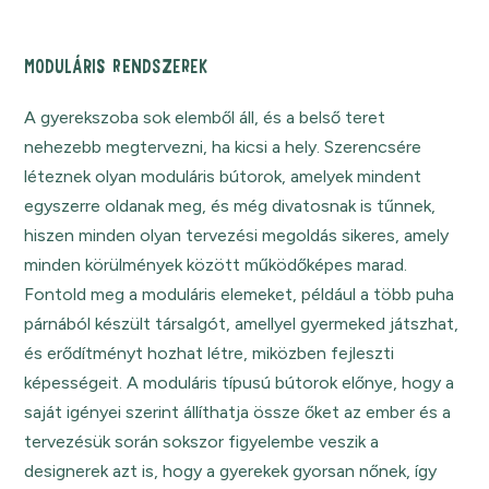
MODULÁRIS RENDSZEREK
A gyerekszoba sok elemből áll, és a belső teret
nehezebb megtervezni, ha kicsi a hely. Szerencsére
léteznek olyan moduláris bútorok, amelyek mindent
egyszerre oldanak meg, és még divatosnak is tűnnek,
hiszen minden olyan tervezési megoldás sikeres, amely
minden körülmények között működőképes marad.
Fontold meg a moduláris elemeket, például a több puha
párnából készült társalgót, amellyel gyermeked játszhat,
és erődítményt hozhat létre, miközben fejleszti
képességeit. A moduláris típusú bútorok előnye, hogy a
saját igényei szerint állíthatja össze őket az ember és a
tervezésük során sokszor figyelembe veszik a
designerek azt is, hogy a gyerekek gyorsan nőnek, így