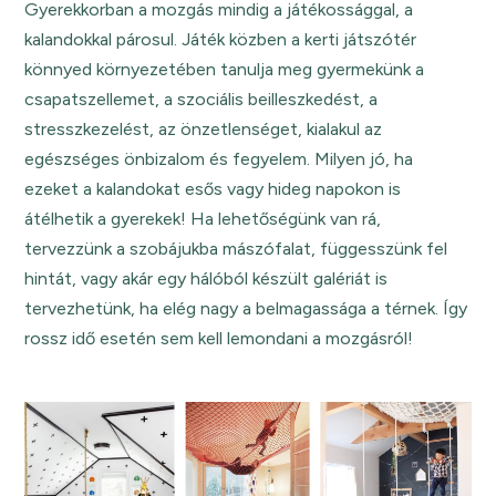
Gyerekkorban a mozgás mindig a játékossággal, a
kalandokkal párosul. Játék közben a kerti játszótér
könnyed környezetében tanulja meg gyermekünk a
csapatszellemet, a szociális beilleszkedést, a
stresszkezelést, az önzetlenséget, kialakul az
egészséges önbizalom és fegyelem. Milyen jó, ha
ezeket a kalandokat esős vagy hideg napokon is
átélhetik a gyerekek! Ha lehetőségünk van rá,
tervezzünk a szobájukba mászófalat, függesszünk fel
hintát, vagy akár egy hálóból készült galériát is
tervezhetünk, ha elég nagy a belmagassága a térnek. Így
rossz idő esetén sem kell lemondani a mozgásról!