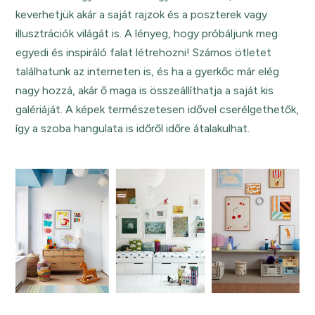
keverhetjük akár a saját rajzok és a poszterek vagy
illusztrációk világát is. A lényeg, hogy próbáljunk meg
egyedi és inspiráló falat létrehozni! Számos ötletet
találhatunk az interneten is, és ha a gyerkőc már elég
nagy hozzá, akár ő maga is összeállíthatja a saját kis
galériáját. A képek természetesen idővel cserélgethetők,
így a szoba hangulata is időről időre átalakulhat.