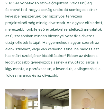
2023-ra vonatkozó szín-előrejelzést, valószínűleg
észrevetted, hogy a sokáig uralkodó semleges színek
kevésbé népszerűek, bár bizonyos tervezési
projekteknél még mindig divatosak. Az egykor elfeledett,
merészebb, önkifejező értékekkel rendelkező árnyalatok
az új szezonban minden bizonnyal vezetik a divatos
dizájnötletek listáját. Ha gyermeked nagyon szereti az
élénk színeket, vagy van kedvenc színe, ne habozz azt
használni szobájának kialakításakor! Ebben az évben a
legdivatosabb gyerekszoba színek a nyugtató sárga, a
lágy menta, a porrózsaszín, a levendula, a világoszöld, a
földes narancs és az olívazöld.