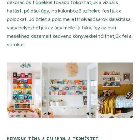
dekorációs tippekkel tovább fokozhatjuk a vizuális
hatást, például úgy, ha különböző színekre festjük a
polcokat. Jó ötlet a polc melletti olvasósarok kialakítása,
vagy helyezhetjük az ágy melletti falra, így az esti
mesékhez kiszemelt kedvenc könyvekkel tölthetjük fel a
sorokat.
KEDVENC TÉMA A FALAKON: A TERMÉSZET