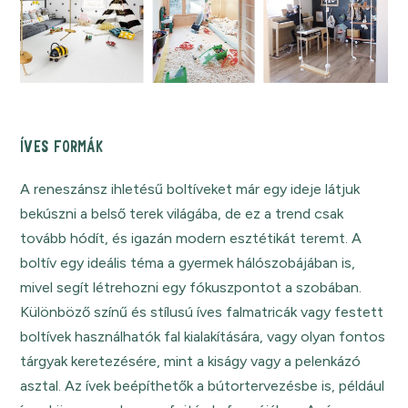
ÍVES FORMÁK
A reneszánsz ihletésű boltíveket már egy ideje látjuk
bekúszni a belső terek világába, de ez a trend csak
tovább hódít, és igazán modern esztétikát teremt. A
boltív egy ideális téma a gyermek hálószobájában is,
mivel segít létrehozni egy fókuszpontot a szobában.
Különböző színű és stílusú íves falmatricák vagy festett
boltívek használhatók fal kialakítására, vagy olyan fontos
tárgyak keretezésére, mint a kiságy vagy a pelenkázó
asztal. Az ívek beépíthetők a bútortervezésbe is, például