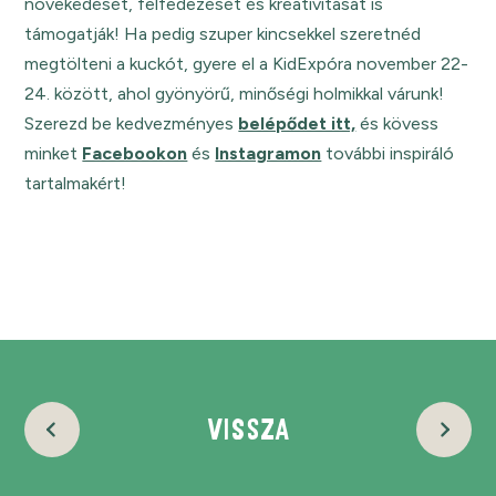
növekedését, felfedezését és kreativitását is
támogatják! Ha pedig szuper kincsekkel szeretnéd
megtölteni a kuckót, gyere el a KidExpóra november 22-
24. között, ahol gyönyörű, minőségi holmikkal várunk!
Szerezd be kedvezményes
belépődet itt,
és kövess
minket
Facebookon
és
Instagramon
további inspiráló
tartalmakért!
VISSZA