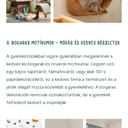
8. BOGARAS MOTÍVUMOK – MÓKÁS ÉS KEDVES RÉSZLETEK
A gyerekszobákban egyre gyakrabban megjelennek a
kedves kis bogarak és rovarok motívumai. Legyen szó
egy bájos tapétáról, falmatricáról, vagy akár 3D-s
papírdekorációkról, ez a kedves téma a természet és a
játék világát hozza közelebb a gyerekekhez. A bogaras
dekorációk nemcsak szórakoztatóak, de a gyerekek
felfedező kedvét is inspirálják.