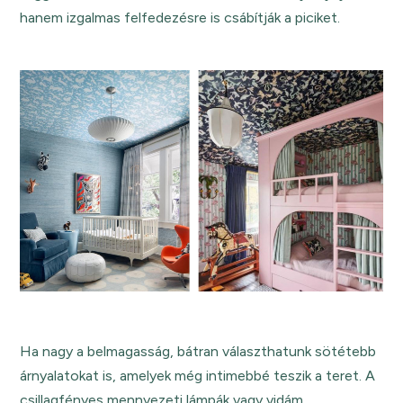
hanem izgalmas felfedezésre is csábítják a piciket.
Ha nagy a belmagasság, bátran választhatunk sötétebb
árnyalatokat is, amelyek még intimebbé teszik a teret. A
csillagfényes mennyezeti lámpák vagy vidám